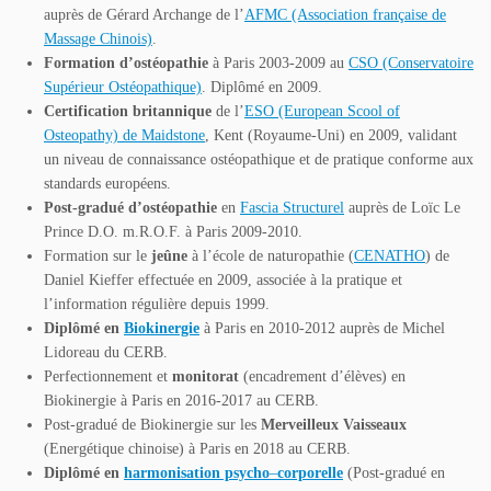
auprès de Gérard Archange de l’
AFMC (Association française de
Massage Chinois)
.
Formation d’ostéopathie
à Paris 2003-2009 au
CSO (Conservatoire
Supérieur Ostéopathique)
. Diplômé en 2009.
Certification britannique
de l’
ESO (European Scool of
Osteopathy) de Maidstone
, Kent (Royaume-Uni) en 2009, validant
un niveau de connaissance ostéopathique et de pratique conforme aux
standards européens.
Post-gradué d’ostéopathie
en
Fascia Structurel
auprès de Loïc Le
Prince D.O. m.R.O.F. à Paris 2009-2010.
Formation sur le
jeûne
à l’école de naturopathie (
CENATHO
) de
Daniel Kieffer effectuée en 2009, associée à la pratique et
l’information régulière depuis 1999.
Diplômé en
Biokinergie
à Paris en 2010-2012 auprès de Michel
Lidoreau du CERB.
Perfectionnement et
monitorat
(encadrement d’élèves) en
Biokinergie à Paris en 2016-2017 au CERB.
Post-gradué de Biokinergie sur les
Merveilleux Vaisseaux
(Energétique chinoise) à Paris en 2018 au CERB.
Diplômé en
harmonisation psycho
–
corporelle
(Post-gradué en