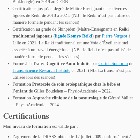
Biokinergie) en 2019 au CERB.
Certifications jusqu’au degré de Maître Enseignant dans diverses
lignées de Reiki de 2018 à 2021. (NB : le Reiki n’est pas utilisé de
manière formelle pendant les séances).
Certification au grade de Shinpiden (Maître-Enseignant) en
Reiki
traditionnel japonais (
lignée Komyo Reiki
)
par
Pierre Vergeot
à
Lille en 2021. Le Reiki traditionnel est une Voie d’Éveil spirituel
associée à un travail énergétique. (NB : le Reiki n’est pas utilisé de
manière formelle pendant les séances).
Formé à la
Transe Cognitive Auto-Induite
par
Corine Sombrun
du
TranseScience Research Institute
en 2021. (NB: La transe n’est pas
utilisée lors des séances).
Formation
Protocole de soin ostéopathique chez le bébé et
l’enfant
de Gilles Boudehen – PhysioAcadémie – 2022.
Formation
Approche clinique de la posturologie
de Gérard Vallier
– PhysioAcadémie – 2024.
Certifications
Mon
niveau de formation
est validé par :
l’agrément de la DRASS obtenu le 17 juillet 2009 conformément à