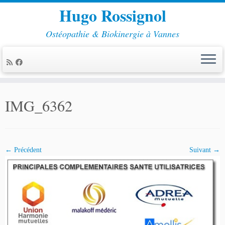
Hugo Rossignol
Ostéopathie & Biokinergie à Vannes
Passer
au
IMG_6362
contenu
← Précédent
Suivant →