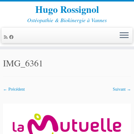
Hugo Rossignol
Ostéopathie & Biokinergie à Vannes
Passer
au
IMG_6361
contenu
← Précédent
Suivant →