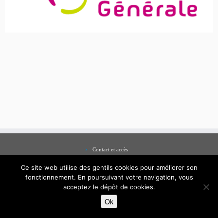
Contact et accès
Mentions légales
Ce site web utilise des gentils cookies pour améliorer son
fonctionnement. En poursuivant votre navigation, vous
acceptez le dépôt de cookies.
Ok
·
© 2026
Hugo Rossignol
·
Propulsé par
·
Réalisé avec the
Thème Customizr
·