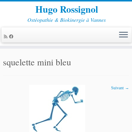
Hugo Rossignol
Ostéopathie & Biokinergie à Vannes
Passer
au
squelette mini bleu
contenu
Suivant →