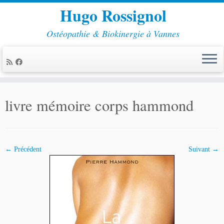
Hugo Rossignol
Ostéopathie & Biokinergie à Vannes
Passer
au
livre mémoire corps hammond
contenu
← Précédent
Suivant →