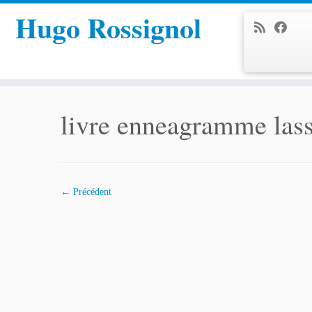
Hugo Rossignol
Passer
au
livre enneagramme las
contenu
← Précédent