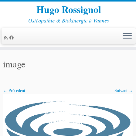
Hugo Rossignol
Ostéopathie & Biokinergie à Vannes
Passer
au
image
contenu
← Précédent
Suivant →